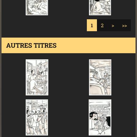
1
2
>
>>
AUTRES TITRES