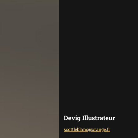
Devig Illustrateur
scottleb
lanc@ora
nge.fr