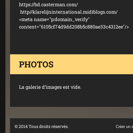
https://bd.casterman.com/
http//klarelijninternational.midibl
<meta name="p:domain_verify"
content="6105cf74d9dd208b5c880ae33c4312ee"/>
PHOTOS
La galerie dʼimages est vide.
© 2014 Tous droits réservés.
Créer un s